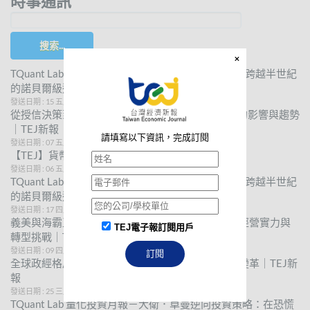
時事通訊
搜索...
TQuant Lab 量化投資月報－尤金·法瑪三因子模型：跨越半世紀
的諾貝爾級選股術
發送日期 : 15 五月 2026
從授信決策到自然風險管理，解析ESG對企業實務的影響與趨勢
｜TEJ新報
請填寫以下資訊，完成訂閱
發送日期 : 07 五月 2026
【TEJ】貨幣觀測與信用評等─179期出刊通知
發送日期 : 06 五月 2026
TQuant Lab 量化投資月報－尤金·法瑪三因子模型：跨越半世紀
的諾貝爾級選股術
發送日期 : 17 四月 2026
義美與海霸王集團解析，揭開兩大神祕食品巨頭的經營實力與
TEJ電子報訂閱用戶
轉型挑戰｜TEJ新報
發送日期 : 09 四月 2026
訂閱
全球政經格局重組，地緣政治及科技霸權引領產業變革｜TEJ新
報
發送日期 : 25 三月 2026
TQuant Lab 量化投資月報－大衛．卓曼逆向投資策略：在恐慌